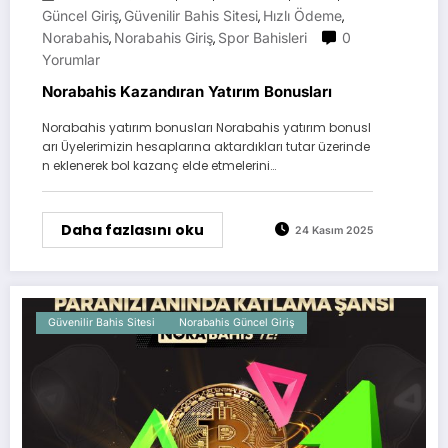
Güncel Giriş
Güvenilir Bahis Sitesi
Hızlı Ödeme
,
,
,
Norabahis
Norabahis Giriş
Spor Bahisleri
0
,
,
Yorumlar
Norabahis Kazandıran Yatırım Bonusları
Norabahis yatırım bonusları Norabahis yatırım bonusl
arı Üyelerimizin hesaplarına aktardıkları tutar üzerinde
n eklenerek bol kazanç elde etmelerini…
Daha fazlasını oku
24 Kasım 2025
Güvenilir Bahis Sitesi
Norabahis Güncel Giriş