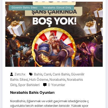
Güvenilir Bahis Sitesi
Norabahis Güncel Giriş
Zetchx
Bahis
Canlı
Canlı Bahis
Güvenilir
,
,
,
Bahis Sitesi
Hızlı Ödeme
Norabahis
Norabahis
,
,
,
Giriş
Spor Bahisleri
0 Yorumlar
,
Norabahis Bahis Oyunları
NoraBahis, Eğlenmek ve vakit geçirmek istediğinizde ç
oğunlukla tercih edilen sitelerden birisidir. Yüksek spor