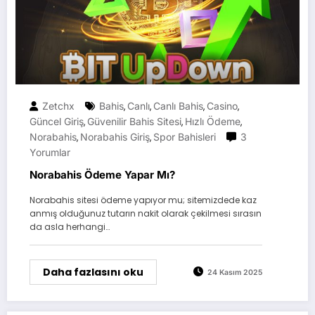
Zetchx
Bahis
Canlı
Canlı Bahis
Casino
,
,
,
,
Güncel Giriş
Güvenilir Bahis Sitesi
Hızlı Ödeme
,
,
,
Norabahis
Norabahis Giriş
Spor Bahisleri
3
,
,
Yorumlar
Norabahis Ödeme Yapar Mı?
Norabahis sitesi ödeme yapıyor mu; sitemizdede kaz
anmış olduğunuz tutarın nakit olarak çekilmesi sırasın
da asla herhangi…
Daha fazlasını oku
24 Kasım 2025