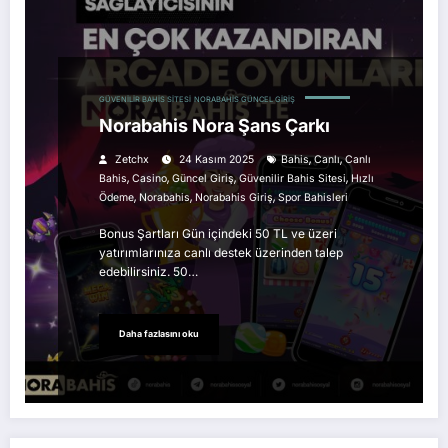
GÜVENILIR BAHIS SITESI
NORABAHIS GÜNCEL GIRIŞ
Norabahis Nora Şans Çarkı
,
,
Zetchx
24 Kasım 2025
Bahis
Canlı
Canlı
,
,
,
,
Bahis
Casino
Güncel Giriş
Güvenilir Bahis Sitesi
Hızlı
,
,
,
Ödeme
Norabahis
Norabahis Giriş
Spor Bahisleri
Bonus Şartları Gün içindeki 50 TL ve üzeri
yatırımlarınıza canlı destek üzerinden talep
edebilirsiniz. 50…
Daha fazlasını oku