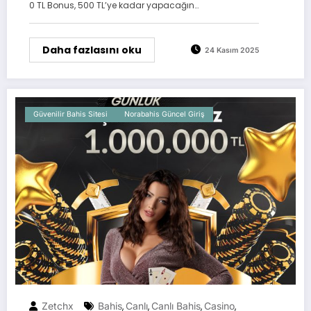
0 TL Bonus, 500 TL’ye kadar yapacağın…
Daha fazlasını oku
24 Kasım 2025
Güvenilir Bahis Sitesi
Norabahis Güncel Giriş
Zetchx
Bahis
Canlı
Canlı Bahis
Casino
,
,
,
,