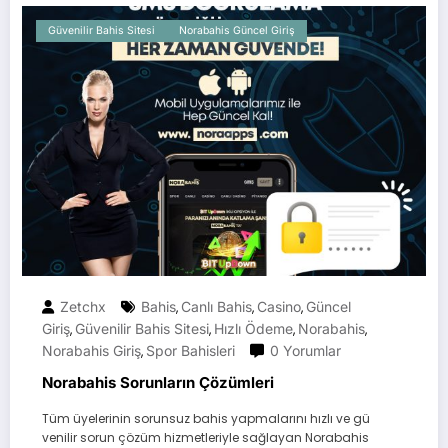
Güvenilir Bahis Sitesi
Norabahis Güncel Giriş
Zetchx
Bahis
Canlı Bahis
Casino
Güncel
,
,
,
Giriş
Güvenilir Bahis Sitesi
Hızlı Ödeme
Norabahis
,
,
,
,
Norabahis Giriş
Spor Bahisleri
0 Yorumlar
,
Norabahis Sorunların Çözümleri
Tüm üyelerinin sorunsuz bahis yapmalarını hızlı ve gü
venilir sorun çözüm hizmetleriyle sağlayan Norabahis