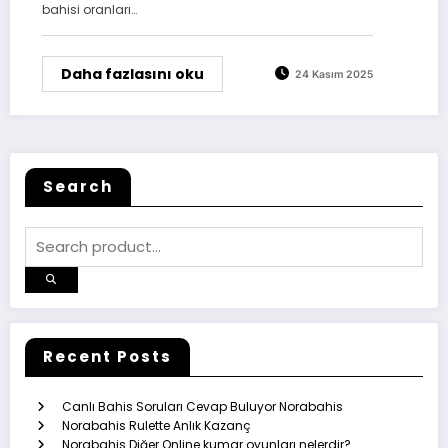
bahisi oranları…
Daha fazlasını oku
24 Kasım 2025
Search
Recent Posts
Canlı Bahis Soruları Cevap Buluyor Norabahis
Norabahis Rulette Anlık Kazanç
Norabahis Diğer Online kumar oyunları nelerdir?