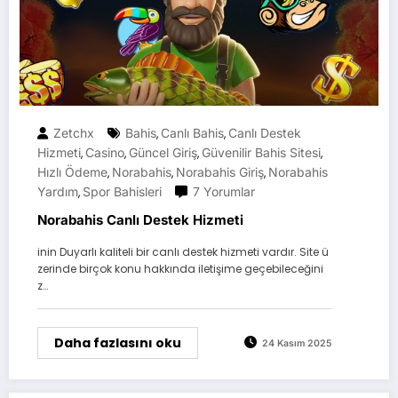
Zetchx
Bahis
Canlı Bahis
Canlı Destek
,
,
Hizmeti
Casino
Güncel Giriş
Güvenilir Bahis Sitesi
,
,
,
,
Hızlı Ödeme
Norabahis
Norabahis Giriş
Norabahis
,
,
,
Yardım
Spor Bahisleri
7 Yorumlar
,
Norabahis Canlı Destek Hizmeti
inin Duyarlı kaliteli bir canlı destek hizmeti vardır. Site ü
zerinde birçok konu hakkında iletişime geçebileceğini
z…
Daha fazlasını oku
24 Kasım 2025